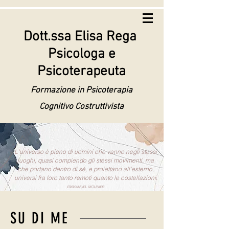
Dott.ssa Elisa Rega
Psicologa e
Psicoterapeuta
Formazione in Psicoterapia
Cognitivo Costruttivista
L'universo è pieno di uomini che vanno negli stessi
luoghi, quasi compiendo gli stessi movimenti, ma
che portano dentro di sé, e proiettano all'esterno,
universi fra loro tanto remoti quanto le costellazioni.
EMMANUEL MOUNIER
SU DI ME